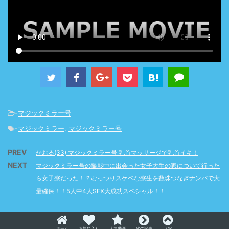
-
マジックミラー号
-
マジックミラー
,
マジックミラー号
PREV
かおる(33) マジックミラー号 乳首マッサージで乳首イキ！
NEXT
マジックミラー号の撮影中に出会った女子大生の家について行った
ら女子寮だった！？むっつりスケベな寮生を数珠つなぎナンパで大
量確保！！5人中4人SEX大成功スペシャル！！
ホーム
お気に入り
人気動画
次の記事
TOP