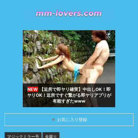
【近所で即ヤリ確実】中出しOK！即
ヤリOK！近所ですぐ繋がる即ヤリアプリが
有能すぎたwww
★
お気に入り登録
マジックミラー号
金蹴り