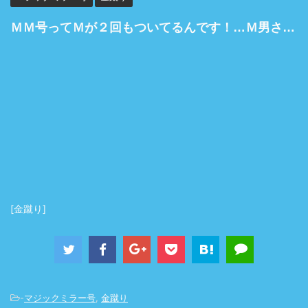
ＭＭ号ってＭが２回もついてるんです！…Ｍ男さんに電気アンマ状態の金蹴りをギャルに伝授しました!
[金蹴り]
-
マジックミラー号
,
金蹴り