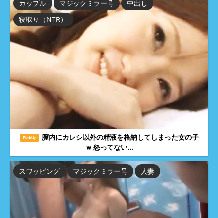
カップル
マジックミラー号
中出し
寝取り（NTR）
膣内にカレシ以外の精液を格納してしまった女の子
PickUp
ｗ 怒ってない...
スワッピング
マジックミラー号
人妻