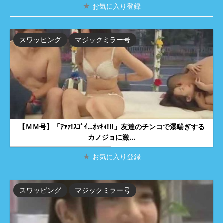
★
お気に入り登録
スワッピング
マジックミラー号
【ＭＭ号】「ｱｧｧ!ｽｺﾞｲ…ｵｯｷｨ!!!」友達のチンコで瀑喘ぎする
カノジョに激...
★
お気に入り登録
スワッピング
マジックミラー号