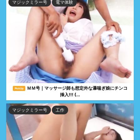
マジックミラー号
電マ体験
ＭＭ号｜マッサージ師も想定外な瀑喘ぎ娘にチンコ
PickUp
挿入!!! (...
マジックミラー号
工作