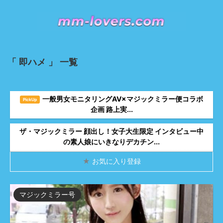
「 即ハメ 」 一覧
一般男女モニタリングAV×マジックミラー便コラボ
マジックミラー便
PickUp
企画 路上実...
ザ・マジックミラー 顔出し！女子大生限定 インタビュー中
ザ・マジックミラー
の素人娘にいきなりデカチン...
★
お気に入り登録
マジックミラー号