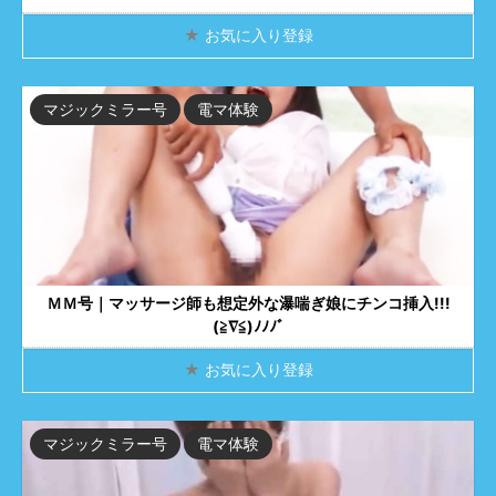
★
お気に入り登録
マジックミラー号
電マ体験
ＭＭ号｜マッサージ師も想定外な瀑喘ぎ娘にチンコ挿入!!!
(≧∇≦)ﾉﾉﾉﾞ
★
お気に入り登録
マジックミラー号
電マ体験