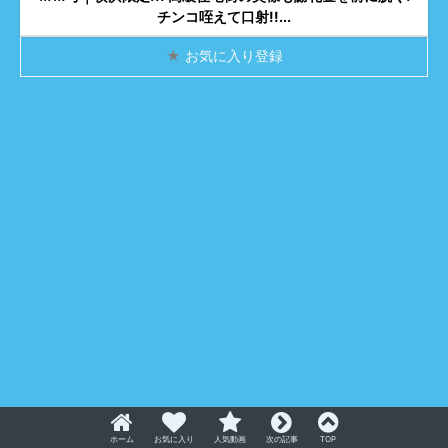
チンコ咥えて口射!!...
★
お気に入り登録
ホーム
お気に入り
人気動画
次の記事
TOP