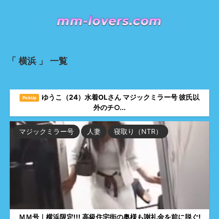
「 横浜 」 一覧
ゆうこ（24）水着OLさん マジックミラー号 彼氏以
マジックミラー号
PickUp
外のチ○...
マジックミラー号
人妻
寝取り（NTR）
ＭＭ号｜横浜限定!!! 高級住宅街の奥様も謝礼金を前に脱ぐ!